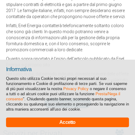
stipulare contratti di elettricità e gas a partire dal primo giugno
2017. Le famiglie italiane, infatti, non sempre desiderano essere
contattate da operatori che propongono nuove offerte e servizi.
Infatti, Enel Energia contatterà telefonicamente soltanto coloro
che sono già clienti. In questo modo potranno venire a
conoscenza di informazioni utili per la gestione della propria
fornitura domestica e, con il loro consenso, scoprire le
promozioni commerciali a loro dedicate.
Quanto sopra riportato è l’inizio dell’articolo pubblicato da Enel
Energia sul proprio sito.
Informativa
Nel caso in cui, dal periodo indicato, doveste ricevere delle offerte
Questo sito utilizza Cookie tecnici propri necessari al suo
commerciali telefoniche, Vi chiediamo cortesemente di volercelo
funzionamento e Cookie di profilazione di terze parti. Se vuoi saperne
segnalare.
di più puoi visualizzare la nostra
Privacy Policy
o negare il consenso
a tutti o ad alcuni cookie puoi utilizzare la funzione
Presta/Nega il
consenso
". Chiudendo questo banner, scorrendo questa pagina,
Torna a tutte le news
cliccando su qualunque suo elemento o proseguendo la navigazione in
altra maniera acconsenti all'uso dei cookie.
Accetto
Servizi per Privati