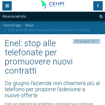
Accesso Funzionari
Servizi per Privati
Motore
Inserisci una o più parole nel seguente campo
Chi Siamo
A
di
Servizi per Aziende
Home Page
News
Il Consorzio
ricerca
Enel: stop alle telefonate per promuovere nuovi contratti
Partner
CEnPI SiCura
Enel: stop alle
05 Giugno 2017
News
telefonate per
Porta un amico
Eventi
promuovere nuovi
Link
CEnPI Green
contratti
Contatti
Da giugno l’azienda non chiamerà più al
Approfondimenti
ADERSICI ORA
telefono per proporre l’adesione a
nuove offerte
Le sedi
Enel non chiamerà più al telefono i potenziali nuovi clienti per