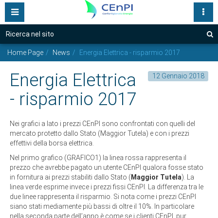
Accesso Funzionari
Servizi per Privati
Motore
Inserisci una o più parole nel seguente campo
Chi Siamo
A
di
Servizi per Aziende
Home Page
News
Energia Elettrica - risparmio 2017
Il Consorzio
ricerca
Partner
Energia Elettrica
12 Gennaio 2018
CEnPI SiCura
- risparmio 2017
News
Porta un amico
Eventi
Nei grafici a lato i prezzi CEnPI sono confrontati con quelli del
mercato protetto dallo Stato (Maggior Tutela) e con i prezzi
Link
CEnPI Green
effettivi della borsa elettrica.
Contatti
Nel primo grafico (GRAFICO1) la linea rossa rappresenta il
prezzo che avrebbe pagato un utente CEnPI qualora fosse stato
Approfondimenti
ADERSICI ORA
in fornitura ai prezzi stabiliti dallo Stato (
Maggior Tutela
). La
linea verde esprime invece i prezzi fissi CEnPI. La differenza tra le
due linee rappresenta il risparmio. Si nota come i prezzi CEnPI
Le sedi
siano stati mediamente più bassi di oltre il 10%. In particolare
nella seconda parte dell’anno è come se i clienti CEnPI, pur