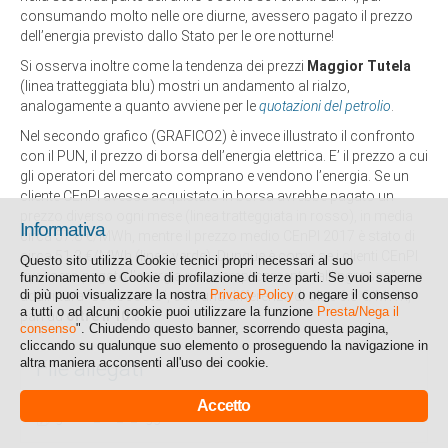
consumando molto nelle ore diurne, avessero pagato il prezzo
dell’energia previsto dallo Stato per le ore notturne!
Si osserva inoltre come la tendenza dei prezzi
Maggior Tutela
(linea tratteggiata blu) mostri un andamento al rialzo,
analogamente a quanto avviene per le
quotazioni del petrolio
.
Nel secondo grafico (GRAFICO2) è invece illustrato il confronto
con il PUN, il prezzo di borsa dell’energia elettrica. E’ il prezzo a cui
gli operatori del mercato comprano e vendono l’energia. Se un
cliente CEnPI avesse acquistato in borsa avrebbe pagato un
prezzo diverso ogni mese (linea tratteggiata in rosso), in media
Informativa
circa 57.8 €/MWh, mentre il prezzo medio CEnPI 2017 è stato di
circa 51.3 €/MWh (linea verde). Dunque è come se i clienti CEnPI
Questo sito utilizza Cookie tecnici propri necessari al suo
avessero pagato l’energia non semplicemente “all’ingrosso”, ma
funzionamento e Cookie di profilazione di terze parti. Se vuoi saperne
di più puoi visualizzare la nostra
Privacy Policy
o negare il consenso
addirittura “sottocosto”, con una differenza di oltre 6.5 €/MWh,
a tutti o ad alcuni cookie puoi utilizzare la funzione
Presta/Nega il
pari ad
oltre il 10%.
consenso
". Chiudendo questo banner, scorrendo questa pagina,
cliccando su qualunque suo elemento o proseguendo la navigazione in
altra maniera acconsenti all'uso dei cookie.
File allegati
Accetto
grafici_art_1_agg