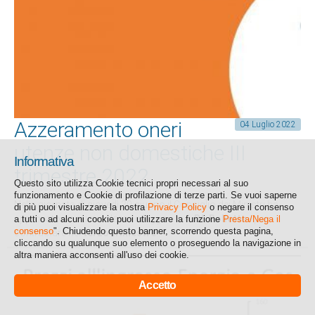
Azzeramento oneri
04 Luglio 2022
utenze non domestiche III
Informativa
trimestre 2022
Questo sito utilizza Cookie tecnici propri necessari al suo
funzionamento e Cookie di profilazione di terze parti. Se vuoi saperne
Nella giornata di giovedì 30 giugno il Consiglio dei Ministri ha
di più puoi visualizzare la nostra
Privacy Policy
o negare il consenso
approvato un nuovo decreto legge – c.d.
DL Bollette
- per
a tutti o ad alcuni cookie puoi utilizzare la funzione
Presta/Nega il
consenso
". Chiudendo questo banner, scorrendo questa pagina,
contrastare nel
terzo trimestre
...
cliccando su qualunque suo elemento o proseguendo la navigazione in
altra maniera acconsenti all'uso dei cookie.
Accetto