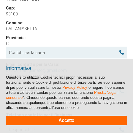
Cap:
93100
Comune:
CALTANISSETTA
Provincia:
CL
Contatti per la casa
Email contatto per la Casa:
Informativa
ceb.confartigianato@gmail.com
Telefono contatto per la Casa:
Questo sito utilizza Cookie tecnici propri necessari al suo
0934 22226
funzionamento e Cookie di profilazione di terze parti. Se vuoi saperne
di più puoi visualizzare la nostra
Privacy Policy
o negare il consenso
Contatti per il business
a tutti o ad alcuni cookie puoi utilizzare la funzione
Presta/Nega il
consenso
". Chiudendo questo banner, scorrendo questa pagina,
cliccando su qualunque suo elemento o proseguendo la navigazione in
Email contatto per il Business:
altra maniera acconsenti all'uso dei cookie.
ceb.confartigianato@gmail.com
Telefono contatto per il Business:
Accetto
0934 22226
Responsabile