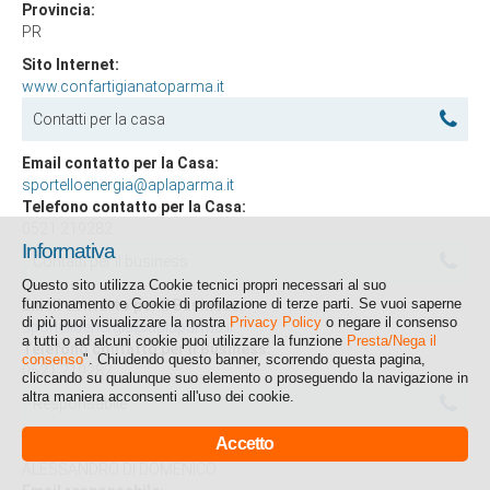
Provincia:
PR
Sito Internet:
www.confartigianatoparma.it
Contatti per la casa
Email contatto per la Casa:
sportelloenergia@aplaparma.it
Telefono contatto per la Casa:
0521 219282
Informativa
Contatti per il business
Questo sito utilizza Cookie tecnici propri necessari al suo
funzionamento e Cookie di profilazione di terze parti. Se vuoi saperne
Email contatto per il Business:
di più puoi visualizzare la nostra
Privacy Policy
o negare il consenso
sportelloenergia@aplaparma.it
a tutti o ad alcuni cookie puoi utilizzare la funzione
Presta/Nega il
Telefono contatto per il Business:
consenso
". Chiudendo questo banner, scorrendo questa pagina,
0521 219282
cliccando su qualunque suo elemento o proseguendo la navigazione in
altra maniera acconsenti all'uso dei cookie.
Responsabile
Accetto
Responsabile:
ALESSANDRO DI DOMENICO