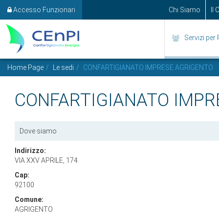
Accesso Funzionari
Chi Siamo
Il
Servizi per 
Home Page
Le sedi
CONFARTIGIANATO IMPRESE AGRIGENTO
CONFARTIGIANATO IMPR
Dove siamo
Indirizzo:
VIA XXV APRILE, 174
Cap:
92100
Comune:
AGRIGENTO