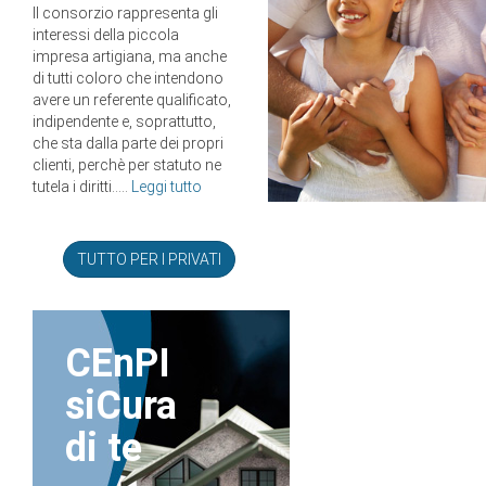
Il consorzio rappresenta gli
interessi della piccola
impresa artigiana, ma anche
di tutti coloro che intendono
avere un referente qualificato,
indipendente e, soprattutto,
che sta dalla parte dei propri
clienti, perchè per statuto ne
tutela i diritti.....
Leggi tutto
TUTTO PER I PRIVATI
CEnPI
siCura
di te