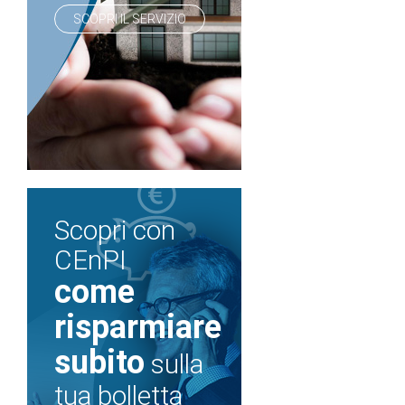
SCOPRI IL SERVIZIO
Scopri con
CEnPI
come
risparmiare
subito
sulla
tua bolletta