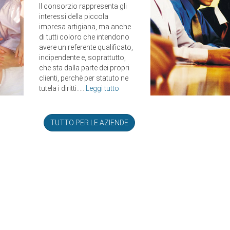
Il consorzio rappresenta gli
interessi della piccola
impresa artigiana, ma anche
di tutti coloro che intendono
avere un referente qualificato,
indipendente e, soprattutto,
che sta dalla parte dei propri
clienti, perchè per statuto ne
tutela i diritti.....
Leggi tutto
TUTTO PER LE AZIENDE