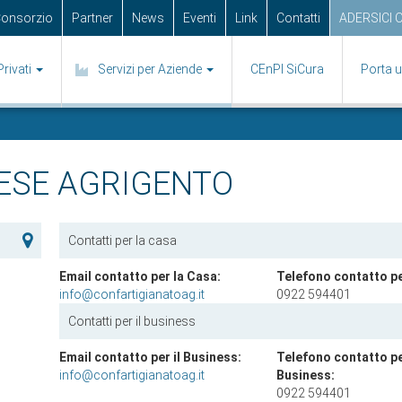
 Consorzio
Partner
News
Eventi
Link
Contatti
ADERSICI 
Privati
Servizi per Aziende
CEnPI SiCura
Porta 
ESE AGRIGENTO
Contatti per la casa
Email contatto per la Casa:
Telefono contatto pe
info@confartigianatoag.it
0922 594401
Contatti per il business
Email contatto per il Business:
Telefono contatto per
info@confartigianatoag.it
Business:
0922 594401