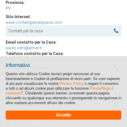
Provincia:
PV
Sito Internet:
www.confartigianatopavia.com
Contatti per la casa
Email contatto per la Casa:
paolo.cerri@artser.it
Telefono contatto per la Casa:
338 3636612
Informativa
Contatti per il business
Questo sito utilizza Cookie tecnici propri necessari al suo
funzionamento e Cookie di profilazione di terze parti. Se vuoi saperne
Email contatto per il Business:
di più puoi visualizzare la nostra
Privacy Policy
o negare il consenso
paolo.cerri@artser.it
a tutti o ad alcuni cookie puoi utilizzare la funzione
Presta/Nega il
Telefono contatto per il Business:
consenso
". Chiudendo questo banner, scorrendo questa pagina,
338 3636612
cliccando su qualunque suo elemento o proseguendo la navigazione in
altra maniera acconsenti all'uso dei cookie.
Responsabile
Accetto
Responsabile:
PAOLO CERRI