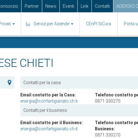
 Consorzio
Partner
News
Eventi
Link
Contatti
ADERSICI 
Privati
Servizi per Aziende
CEnPI SiCura
Porta 
SE CHIETI
Contatti per la casa
Email contatto per la Casa:
Telefono contatto pe
energia@confartigianato.ch.it
0871 330270
Contatti per il business
Email contatto per il Business:
Telefono contatto per
energia@confartigianato.ch.it
Business:
0871 330270