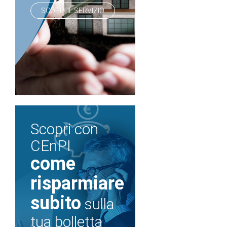
SCOPRI IL SERVIZIO
Scopri con
CEnPI
come
risparmiare
subito
sulla
tua bolletta