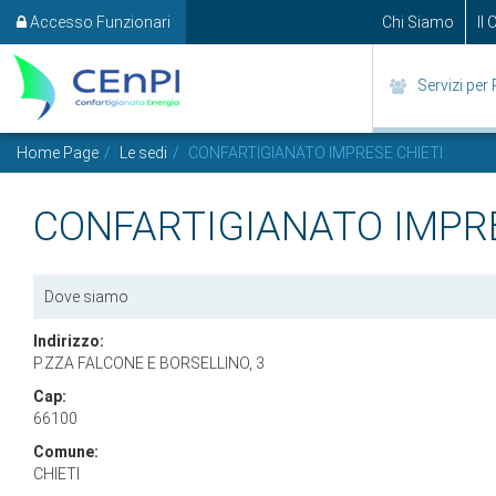
Accesso Funzionari
Chi Siamo
Il
Servizi per 
Home Page
Le sedi
CONFARTIGIANATO IMPRESE CHIETI
CONFARTIGIANATO IMPRE
Dove siamo
Indirizzo:
P.ZZA FALCONE E BORSELLINO, 3
Cap:
66100
Comune:
CHIETI