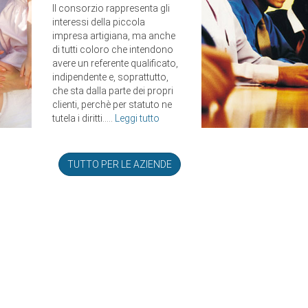
Il consorzio rappresenta gli
interessi della piccola
impresa artigiana, ma anche
di tutti coloro che intendono
avere un referente qualificato,
indipendente e, soprattutto,
che sta dalla parte dei propri
clienti, perchè per statuto ne
tutela i diritti.....
Leggi tutto
TUTTO PER LE AZIENDE