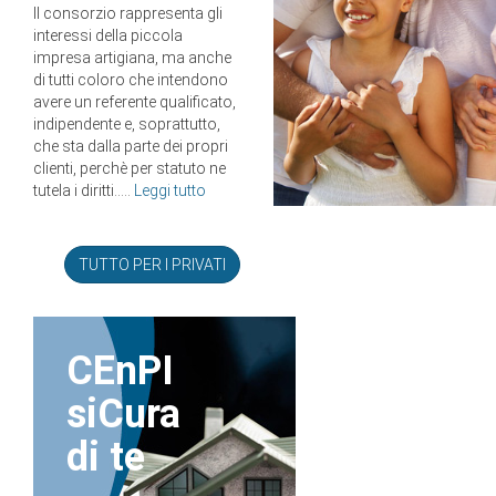
Il consorzio rappresenta gli
interessi della piccola
impresa artigiana, ma anche
di tutti coloro che intendono
avere un referente qualificato,
indipendente e, soprattutto,
che sta dalla parte dei propri
clienti, perchè per statuto ne
tutela i diritti.....
Leggi tutto
TUTTO PER I PRIVATI
CEnPI
siCura
di te