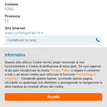
Comune:
FORLÌ
Provincia:
FC
Sito Internet:
www.confartigianato.fo.it
Contatti per la casa
Email contatto per la Casa:
Informativa
energia@confartigianato.fo.it
Telefono contatto per la Casa:
Questo sito utilizza Cookie tecnici propri necessari al suo
0543 452857
funzionamento e Cookie di profilazione di terze parti. Se vuoi saperne
di più puoi visualizzare la nostra
Privacy Policy
o negare il consenso
Contatti per il business
a tutti o ad alcuni cookie puoi utilizzare la funzione
Presta/Nega il
consenso
". Chiudendo questo banner, scorrendo questa pagina,
Email contatto per il Business:
cliccando su qualunque suo elemento o proseguendo la navigazione in
energia@confartigianato.fo.it
altra maniera acconsenti all'uso dei cookie.
Telefono contatto per il Business:
0543 452846
Accetto
Responsabile