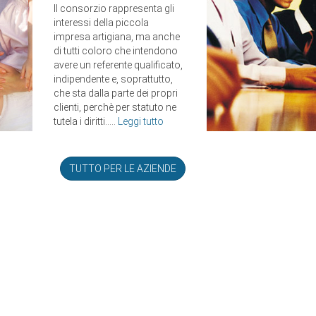
Il consorzio rappresenta gli
interessi della piccola
impresa artigiana, ma anche
di tutti coloro che intendono
avere un referente qualificato,
indipendente e, soprattutto,
che sta dalla parte dei propri
clienti, perchè per statuto ne
tutela i diritti.....
Leggi tutto
TUTTO PER LE AZIENDE