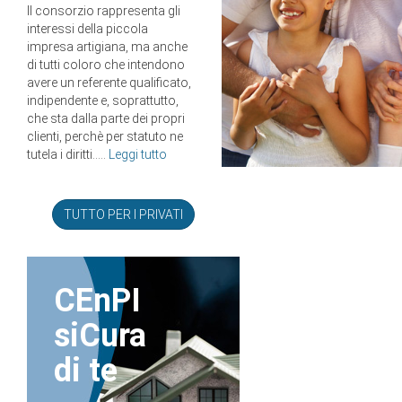
Il consorzio rappresenta gli
interessi della piccola
impresa artigiana, ma anche
di tutti coloro che intendono
avere un referente qualificato,
indipendente e, soprattutto,
che sta dalla parte dei propri
clienti, perchè per statuto ne
tutela i diritti.....
Leggi tutto
TUTTO PER I PRIVATI
CEnPI
siCura
di te