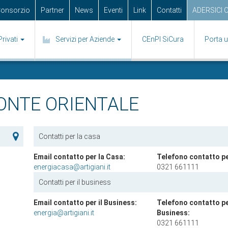
 Consorzio
Partner
News
Eventi
Link
Contatti
ADERSICI 
Privati
Servizi per Aziende
CEnPI SiCura
Porta 
ONTE ORIENTALE
Contatti per la casa
Email contatto per la Casa:
Telefono contatto pe
energiacasa@artigiani.it
0321 661111
Contatti per il business
Email contatto per il Business:
Telefono contatto per
energia@artigiani.it
Business:
0321 661111