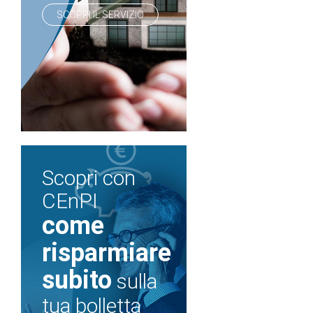
SCOPRI IL SERVIZIO
Scopri con
CEnPI
come
risparmiare
subito
sulla
tua bolletta