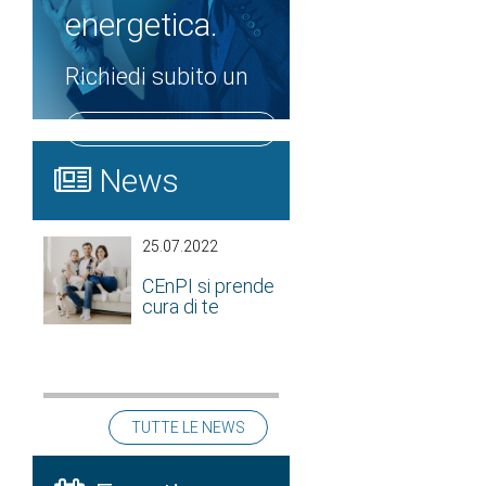
energetica.
Richiedi subito un
PREVENTIVO GRATUITO
News
25.07.2022
CEnPI si prende
cura di te
TUTTE LE NEWS