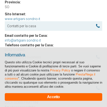
Provincia:
SO
Sito Internet:
www.artigiani.sondrio.it
Contatti per la casa
Email contatto per la Casa:
info@artigiani.sondrio.it
Telefono contatto per la Casa:
0342 514343
Informativa
Contatti per il business
Questo sito utilizza Cookie tecnici propri necessari al suo
funzionamento e Cookie di profilazione di terze parti. Se vuoi saperne
Email contatto per il Business:
di più puoi visualizzare la nostra
Privacy Policy
o negare il consenso
info@artigiani.sondrio.it
a tutti o ad alcuni cookie puoi utilizzare la funzione
Presta/Nega il
Telefono contatto per il Business:
consenso
". Chiudendo questo banner, scorrendo questa pagina,
0342 514343
cliccando su qualunque suo elemento o proseguendo la navigazione in
altra maniera acconsenti all'uso dei cookie.
Responsabile
Accetto
Responsabile:
LUCA GOBBI FRATTINI